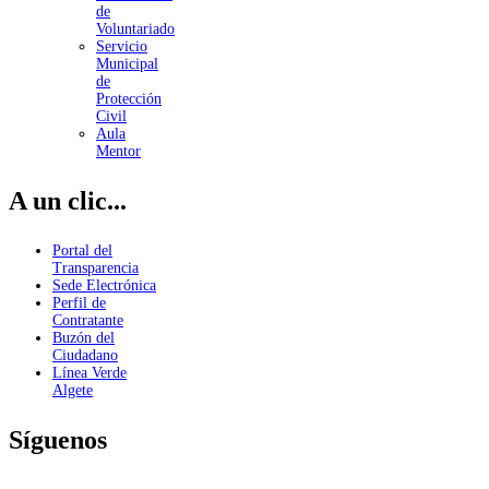
de
Voluntariado
Servicio
Municipal
de
Protección
Civil
Aula
Mentor
A un clic...
Portal del
Transparencia
Sede Electrónica
Perfil de
Contratante
Buzón del
Ciudadano
Línea Verde
Algete
Síguenos