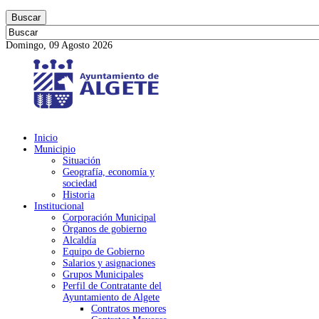
Buscar
Domingo, 09 Agosto 2026
Inicio
Municipio
Situación
Geografía, economía y
sociedad
Historia
Institucional
Corporación Municipal
Órganos de gobierno
Alcaldía
Equipo de Gobierno
Salarios y asignaciones
Grupos Municipales
Perfil de Contratante del
Ayuntamiento de Algete
Contratos menores