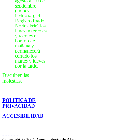
agosto al 10 de
septiembre
(ambos
inclusive), el
Registro Prado
Norte abrirá los
lunes, miércoles
y viernes en
horario de
mañana y
permanecerá
cerrado los
martes y jueves
por la tarde.
Disculpen las
molestias.
POLÍTICA DE
PRIVACIDAD
ACCESIBILIDAD
-
-
-
-
-
-
Copyright © 2021 Ayuntamiento de Algete.