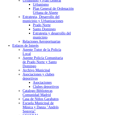
Urbanismo y Plan General
Urbanismo
Plan General de Ordenación
Urbana de Algete
Estrategia, Desarrollo del
municipio y Urbanizaciones
Prado Norte
Santo Domingo
Estrategia y desarrollo del
municipio
Relaciones Aeroportuarias
Enlaces de Interés
Agente Tutor de la Policía
Local
Agente Policía Comunitaria
de Prado Norte y Santo
Domingo
Archivo Municipal
Asociaciones y clubes
deportivos
Asociaciones
Clubes deportivos
Catalogo Bibliotecas
Comunidad Madrid
Casa de Niños Garabatos
Escuela Municipal de
Música y Danza "Andrés
Segovia"