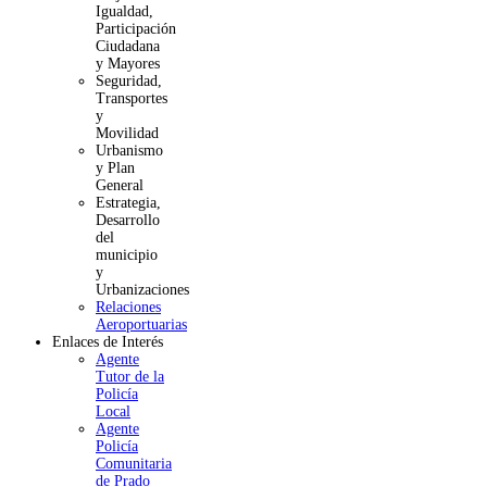
Igualdad,
Participación
Ciudadana
y Mayores
Seguridad,
Transportes
y
Movilidad
Urbanismo
y Plan
General
Estrategia,
Desarrollo
del
municipio
y
Urbanizaciones
Relaciones
Aeroportuarias
Enlaces de Interés
Agente
Tutor de la
Policía
Local
Agente
Policía
Comunitaria
de Prado