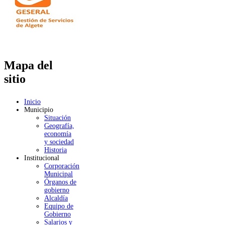
Mapa del
sitio
Inicio
Municipio
Situación
Geografía,
economía
y sociedad
Historia
Institucional
Corporación
Municipal
Órganos de
gobierno
Alcaldía
Equipo de
Gobierno
Salarios y