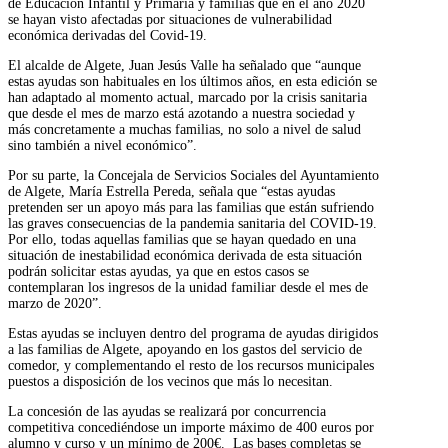
de
E
ducación
I
nfantil y
P
rimaria y familias que en el año 2020
se hayan visto afectadas por situaciones de vulnerabilidad
económica derivadas del
C
ovid-19
.
El
alcalde
de Algete, Juan Jesús Valle ha señalado que “a
unque
estas ayudas
son
habituales
en los últimos años, en esta edición
se
han adaptado al momento actual
,
marcado por
la crisis sanitaria
que
desde el mes de marzo está azotando
a
nuestra sociedad y
más concretamente a muchas familias
,
no solo a nivel de salud
sino también a nivel económic
o
”
.
Por
su parte,
la
C
oncejala de
Servicio
s Sociales
del Ayuntamiento
de Algete, María
Estrella Pereda, señala que
“
estas ayudas
pretenden ser un apoyo
más
para las familias que están sufriendo
las
graves
consecuencias de la pandemia sanitaria
del
COVID-19
.
P
or ello
,
todas aquellas familias que se hayan quedado
en
una
situación de inestabilidad económica derivada de esta situación
podrán solicitar estas ayudas
,
ya que en estos casos se
contemplaran los ingresos de la unidad familiar desde el mes de
marzo de 2020
”
.
E
stas ayudas se incluyen dentro del programa de ayudas dirigidos
a las familias de Algete, apoyando en los gastos del servicio de
comedor, y complementando el resto de los recursos municipales
puestos a disposición de los
vecinos
que más lo necesitan
.
La concesión de las ayudas se realizará por concurrencia
competitiva concediéndose un importe máximo de 400 euros por
alumno y curso y un mínimo de 200€.
Las bases completas se