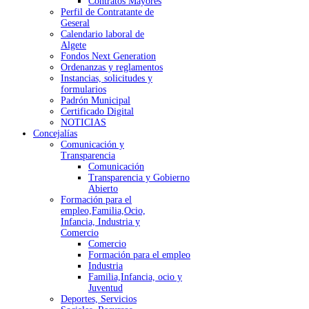
Contratos Mayores
Perfil de Contratante de
Geseral
Calendario laboral de
Algete
Fondos Next Generation
Ordenanzas y reglamentos
Instancias, solicitudes y
formularios
Padrón Municipal
Certificado Digital
NOTICIAS
Concejalías
Comunicación y
Transparencia
Comunicación
Transparencia y Gobierno
Abierto
Formación para el
empleo,Familia,Ocio,
Infancia, Industria y
Comercio
Comercio
Formación para el empleo
Industria
Familia,Infancia, ocio y
Juventud
Deportes, Servicios