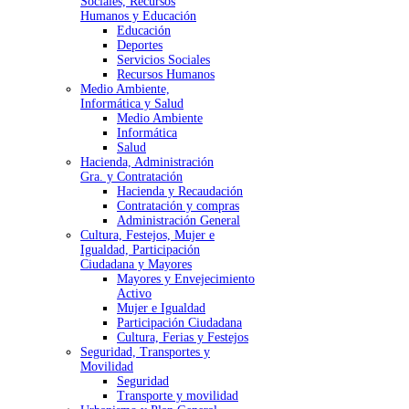
Sociales, Recursos
Humanos y Educación
Educación
Deportes
Servicios Sociales
Recursos Humanos
Medio Ambiente,
Informática y Salud
Medio Ambiente
Informática
Salud
Hacienda, Administración
Gra. y Contratación
Hacienda y Recaudación
Contratación y compras
Administración General
Cultura, Festejos, Mujer e
Igualdad, Participación
Ciudadana y Mayores
Mayores y Envejecimiento
Activo
Mujer e Igualdad
Participación Ciudadana
Cultura, Ferias y Festejos
Seguridad, Transportes y
Movilidad
Seguridad
Transporte y movilidad