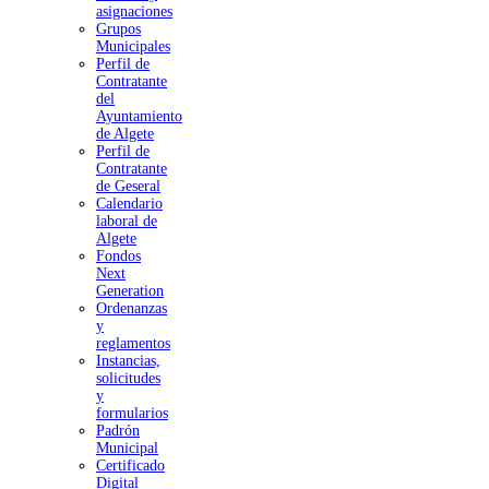
asignaciones
Grupos
Municipales
Perfil de
Contratante
del
Ayuntamiento
de Algete
Perfil de
Contratante
de Geseral
Calendario
laboral de
Algete
Fondos
Next
Generation
Ordenanzas
y
reglamentos
Instancias,
solicitudes
y
formularios
Padrón
Municipal
Certificado
Digital