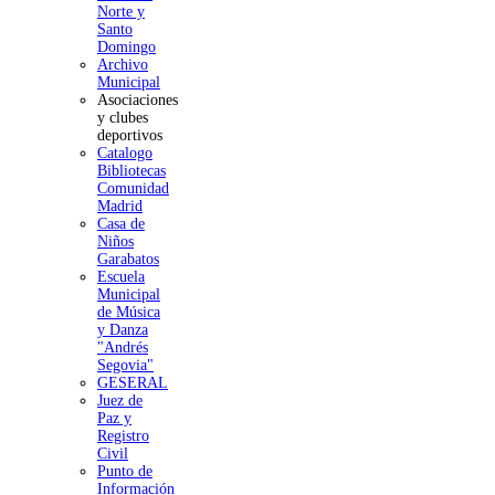
Norte y
Santo
Domingo
Archivo
Municipal
Asociaciones
y clubes
deportivos
Catalogo
Bibliotecas
Comunidad
Madrid
Casa de
Niños
Garabatos
Escuela
Municipal
de Música
y Danza
"Andrés
Segovia"
GESERAL
Juez de
Paz y
Registro
Civil
Punto de
Información